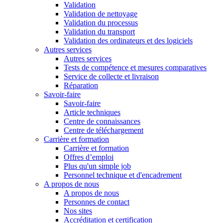
Validation
Validation de nettoyage
Validation du processus
Validation du transport
Validation des ordinateurs et des logiciels
Autres services
Autres services
Tests de compétence et mesures comparatives
Service de collecte et livraison
Réparation
Savoir-faire
Savoir-faire
Article techniques
Centre de connaissances
Centre de téléchargement
Carrière et formation
Carrière et formation
Offres d’emploi
Plus qu'un simple job
Personnel technique et d'encadrement
A propos de nous
A propos de nous
Personnes de contact
Nos sites
Accréditation et certification