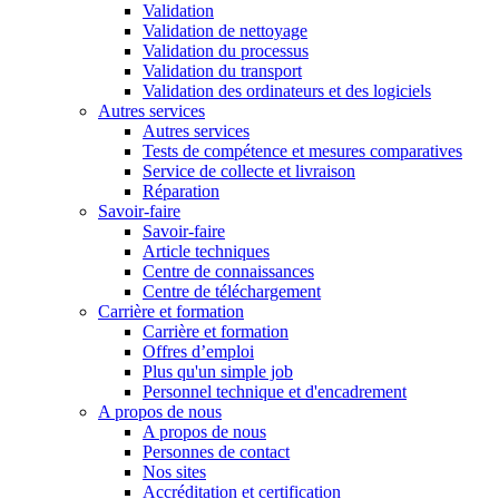
Validation
Validation de nettoyage
Validation du processus
Validation du transport
Validation des ordinateurs et des logiciels
Autres services
Autres services
Tests de compétence et mesures comparatives
Service de collecte et livraison
Réparation
Savoir-faire
Savoir-faire
Article techniques
Centre de connaissances
Centre de téléchargement
Carrière et formation
Carrière et formation
Offres d’emploi
Plus qu'un simple job
Personnel technique et d'encadrement
A propos de nous
A propos de nous
Personnes de contact
Nos sites
Accréditation et certification