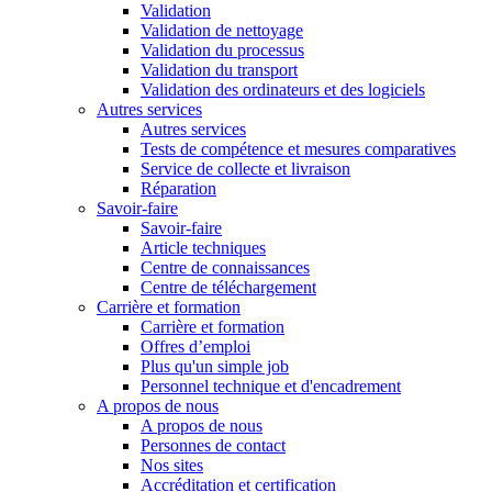
Validation
Validation de nettoyage
Validation du processus
Validation du transport
Validation des ordinateurs et des logiciels
Autres services
Autres services
Tests de compétence et mesures comparatives
Service de collecte et livraison
Réparation
Savoir-faire
Savoir-faire
Article techniques
Centre de connaissances
Centre de téléchargement
Carrière et formation
Carrière et formation
Offres d’emploi
Plus qu'un simple job
Personnel technique et d'encadrement
A propos de nous
A propos de nous
Personnes de contact
Nos sites
Accréditation et certification