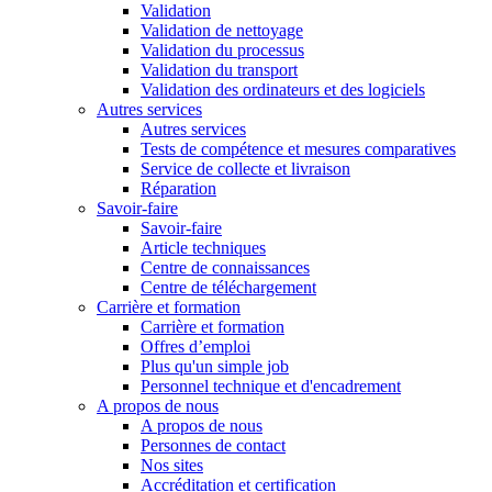
Validation
Validation de nettoyage
Validation du processus
Validation du transport
Validation des ordinateurs et des logiciels
Autres services
Autres services
Tests de compétence et mesures comparatives
Service de collecte et livraison
Réparation
Savoir-faire
Savoir-faire
Article techniques
Centre de connaissances
Centre de téléchargement
Carrière et formation
Carrière et formation
Offres d’emploi
Plus qu'un simple job
Personnel technique et d'encadrement
A propos de nous
A propos de nous
Personnes de contact
Nos sites
Accréditation et certification