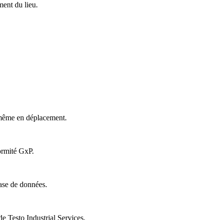
ment du lieu.
- même en déplacement.
ormité GxP.
ase de données.
 Testo Industrial Services.