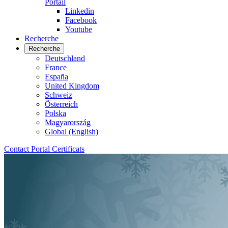
Portail
Linkedin
Facebook
Youtube
Recherche
Recherche
Deutschland
France
España
United Kingdom
Schweiz
Österreich
Polska
Magyarország
Global (English)
Contact
Portal
Certificats