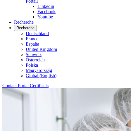
Portail
Linkedin
Facebook
Youtube
Recherche
Recherche
Deutschland
France
España
United Kingdom
Schweiz
Österreich
Polska
Magyarország
Global (English)
Contact
Portal
Certificats