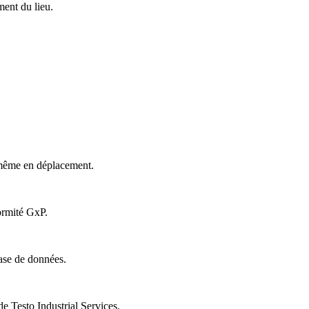
ment du lieu.
- même en déplacement.
ormité GxP.
ase de données.
 Testo Industrial Services.