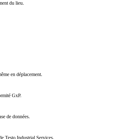
ment du lieu.
- même en déplacement.
ormité GxP.
ase de données.
 Testo Industrial Services.