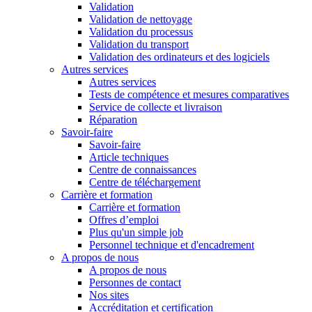
Validation
Validation de nettoyage
Validation du processus
Validation du transport
Validation des ordinateurs et des logiciels
Autres services
Autres services
Tests de compétence et mesures comparatives
Service de collecte et livraison
Réparation
Savoir-faire
Savoir-faire
Article techniques
Centre de connaissances
Centre de téléchargement
Carrière et formation
Carrière et formation
Offres d’emploi
Plus qu'un simple job
Personnel technique et d'encadrement
A propos de nous
A propos de nous
Personnes de contact
Nos sites
Accréditation et certification