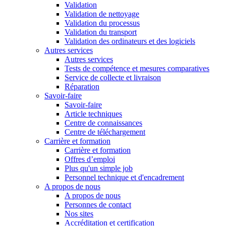
Validation
Validation de nettoyage
Validation du processus
Validation du transport
Validation des ordinateurs et des logiciels
Autres services
Autres services
Tests de compétence et mesures comparatives
Service de collecte et livraison
Réparation
Savoir-faire
Savoir-faire
Article techniques
Centre de connaissances
Centre de téléchargement
Carrière et formation
Carrière et formation
Offres d’emploi
Plus qu'un simple job
Personnel technique et d'encadrement
A propos de nous
A propos de nous
Personnes de contact
Nos sites
Accréditation et certification