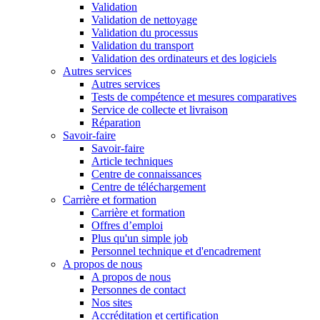
Validation
Validation de nettoyage
Validation du processus
Validation du transport
Validation des ordinateurs et des logiciels
Autres services
Autres services
Tests de compétence et mesures comparatives
Service de collecte et livraison
Réparation
Savoir-faire
Savoir-faire
Article techniques
Centre de connaissances
Centre de téléchargement
Carrière et formation
Carrière et formation
Offres d’emploi
Plus qu'un simple job
Personnel technique et d'encadrement
A propos de nous
A propos de nous
Personnes de contact
Nos sites
Accréditation et certification