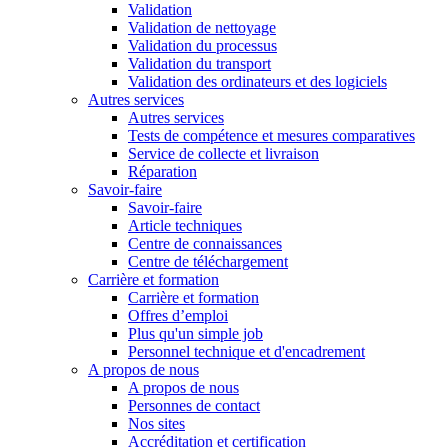
Validation
Validation de nettoyage
Validation du processus
Validation du transport
Validation des ordinateurs et des logiciels
Autres services
Autres services
Tests de compétence et mesures comparatives
Service de collecte et livraison
Réparation
Savoir-faire
Savoir-faire
Article techniques
Centre de connaissances
Centre de téléchargement
Carrière et formation
Carrière et formation
Offres d’emploi
Plus qu'un simple job
Personnel technique et d'encadrement
A propos de nous
A propos de nous
Personnes de contact
Nos sites
Accréditation et certification