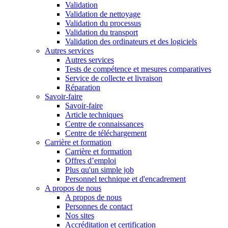
Validation
Validation de nettoyage
Validation du processus
Validation du transport
Validation des ordinateurs et des logiciels
Autres services
Autres services
Tests de compétence et mesures comparatives
Service de collecte et livraison
Réparation
Savoir-faire
Savoir-faire
Article techniques
Centre de connaissances
Centre de téléchargement
Carrière et formation
Carrière et formation
Offres d’emploi
Plus qu'un simple job
Personnel technique et d'encadrement
A propos de nous
A propos de nous
Personnes de contact
Nos sites
Accréditation et certification