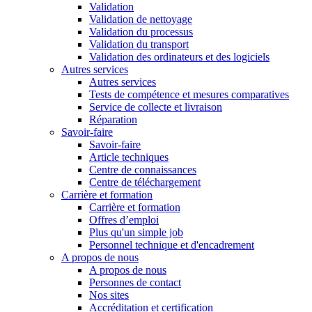
Validation
Validation de nettoyage
Validation du processus
Validation du transport
Validation des ordinateurs et des logiciels
Autres services
Autres services
Tests de compétence et mesures comparatives
Service de collecte et livraison
Réparation
Savoir-faire
Savoir-faire
Article techniques
Centre de connaissances
Centre de téléchargement
Carrière et formation
Carrière et formation
Offres d’emploi
Plus qu'un simple job
Personnel technique et d'encadrement
A propos de nous
A propos de nous
Personnes de contact
Nos sites
Accréditation et certification