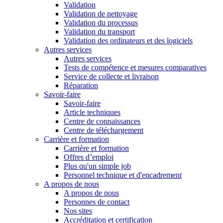
Validation
Validation de nettoyage
Validation du processus
Validation du transport
Validation des ordinateurs et des logiciels
Autres services
Autres services
Tests de compétence et mesures comparatives
Service de collecte et livraison
Réparation
Savoir-faire
Savoir-faire
Article techniques
Centre de connaissances
Centre de téléchargement
Carrière et formation
Carrière et formation
Offres d’emploi
Plus qu'un simple job
Personnel technique et d'encadrement
A propos de nous
A propos de nous
Personnes de contact
Nos sites
Accréditation et certification