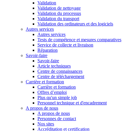
Validation
Validation de nettoyage
Validation du processus
Validation du transport
Validation des ordinateurs et des logiciels
Autres services
Autres services
Tests de compétence et mesures comparatives
Service de collecte et livraison
Réparation
Savoir-faire
Savoir-faire
Article techniques
Centre de connaissances
Centre de téléchargement
Carrière et formation
Carrière et formation
Offres d’emploi
Plus qu'un simple job
Personnel technique et d'encadrement
A propos de nous
A propos de nous
Personnes de contact
Nos sites
Accréditation et certification